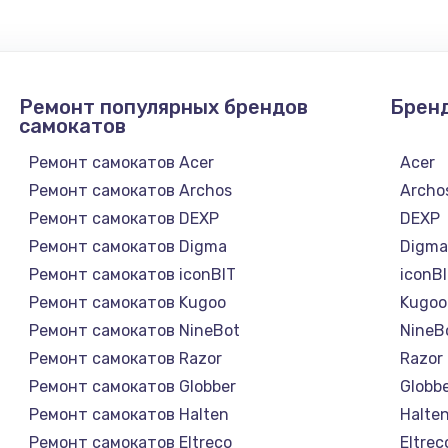
от 1330 руб.
Заказ
от 1145 руб.
Заказ
Ремонт популярных брендов
Брен
самокатов
от 890 руб.
Заказ
Ремонт самокатов Acer
Acer
Ремонт самокатов Archos
Archo
от 750 руб.
Заказ
Ремонт самокатов DEXP
DEXP
Ремонт самокатов Digma
Digm
от 1050 руб.
Заказ
Ремонт самокатов iconBIT
iconB
Ремонт самокатов Kugoo
Kugoo
от 1240 руб.
Заказ
Ремонт самокатов NineBot
NineB
Ремонт самокатов Razor
Razor
от 745 руб.
Заказ
Ремонт самокатов Globber
Globb
Ремонт самокатов Halten
Halte
от 2600 руб.
Заказ
Ремонт самокатов Eltreco
Eltrec