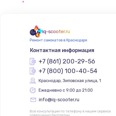
Замена тачпада
Замена экрана
iq-scooter.ru
Замена оперативной памяти
Ремонт самокатов в Краснодаре
Контактная информация
Замена жесткого диска
+7 (861) 200-29-56
Замена микрофона
+7 (800) 100-40-54
Замена вебкамеры
Краснодар
,
 Зиповская улица, 1
Ежедневно с 9:00 до 21:00
Ремонт разъема питания
info@iq-scooter.ru
Замена южного моста
Все консультации по телефону в нашем сервисе
совершенно бесплатны