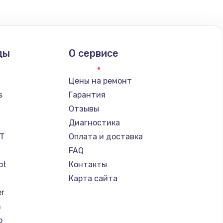
ать
ать
ды
О сервисе
ать
Цены на ремонт
s
Гарантия
ать
Отзывы
a
Диагностика
ать
IT
Оплата и доставка
FAQ
ать
ot
Контакты
Карта сайта
ать
er
n
ать
o