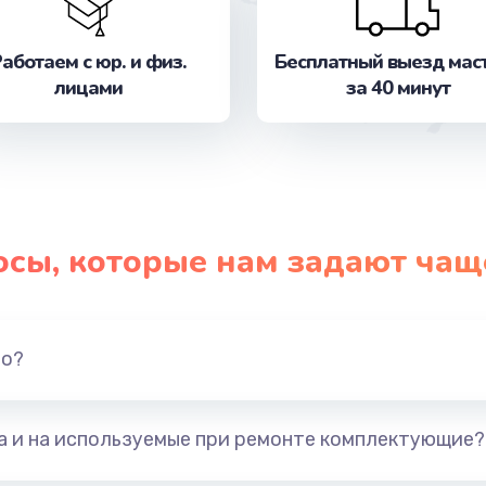
от 3900 руб.
Заказ
аботаем с юр. и физ.
Бесплатный выезд мас
от 1490 руб.
Заказ
лицами
за 40 минут
от 990 руб.
Заказ
от 1100 руб.
Заказ
от 600 руб.
Заказ
осы, которые нам задают чащ
от 1060 руб.
Заказ
но?
от 1600 руб.
Заказ
от 800 руб.
Заказ
та и на используемые при ремонте комплектующие?