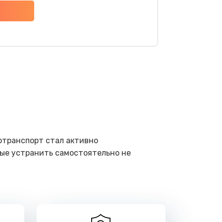
ать
ать
ать
ать
ать
отранспорт стал активно
рые устранить самостоятельно не
ать
ать