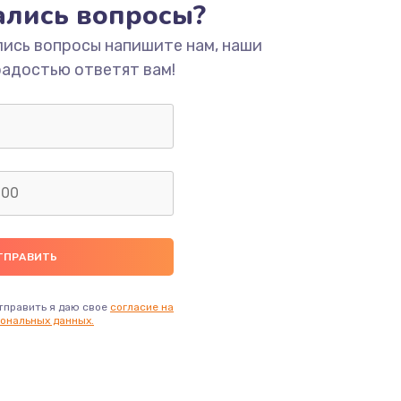
тались вопросы?
ать
лись вопросы напишите нам, наши
ать
радостью ответят вам!
ать
ать
ать
ать
тправить я даю свое
согласие на
ать
ональных данных.
ать