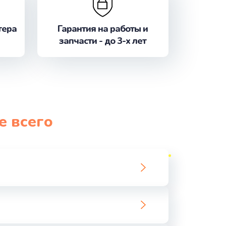
ать
тера
Гарантия на работы и
ать
запчасти - до 3-х лет
ать
ать
ать
е всего
ать
ать
ать