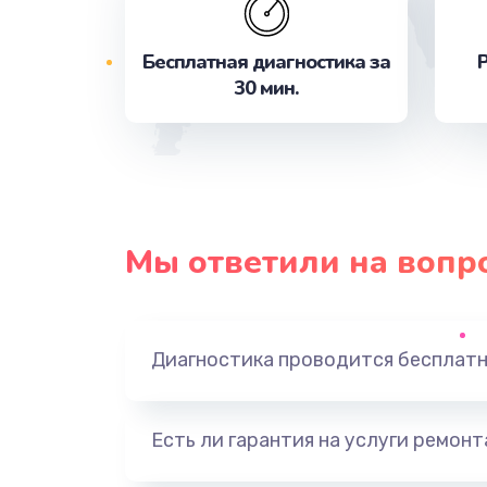
Бесплатная диагностика за
Р
Замена контроллера питания
30 мин.
Ремонт петель крышки
Замена стекла
Ремонт камеры
Мы ответили на вопр
Замена USB порта
Диагностика проводится бесплат
Замена камеры
Замена кнопки включения
Есть ли гарантия на услуги ремон