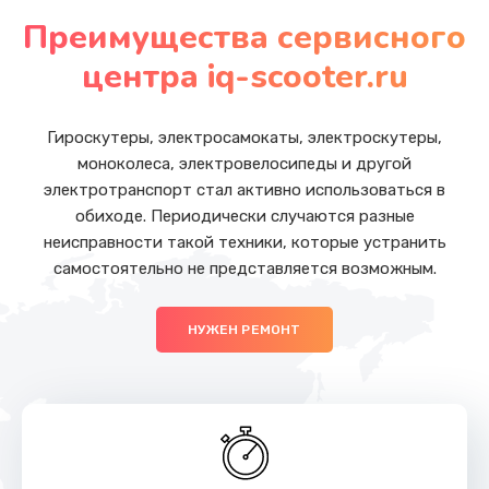
от 1200 руб.
Преимущества сервисного
Заказать
центра iq-scooter.ru
Замена Wi-Fi
от 500 руб.
Гироскутеры, электросамокаты, электроскутеры,
моноколеса, электровелосипеды и другой
Заказать
электротранспорт стал активно использоваться в
обиходе. Периодически случаются разные
Ремонт цепи питания
неисправности такой техники, которые устранить
от 2200 руб.
самостоятельно не представляется возможным.
Заказать
НУЖЕН РЕМОНТ
Ремонт мультиконтроллера
от 1000 руб.
Заказать
Замена шлейфа