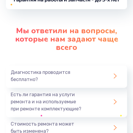
от 1100 руб.
Заказать
Замена шим-контроллера
Мы ответили на вопросы,
от 3900 руб.
которые нам задают чаще
Заказать
всего
Замена контроллера питания
от 1490 руб.
Диагностика проводится
Заказать
бесплатно?
Ремонт петель крышки
Есть ли гарантия на услуги
от 990 руб.
ремонта и на используемые
при ремонте комплектующие?
Заказать
Стоимость ремонта может
Замена стекла
быть изменена?
от 1100 руб.