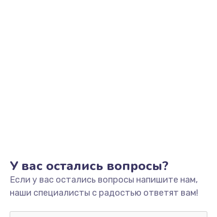
Заказать
Замена аккумулятора
от 890 руб.
Заказать
Замена корпуса
от 890 руб.
Заказать
Ремонт динамика
от 400 руб.
У вас остались вопросы?
Заказать
Если у вас остались вопросы напишите нам,
наши специалисты с радостью ответят вам!
Замена клавиатуры
от 1190 руб.