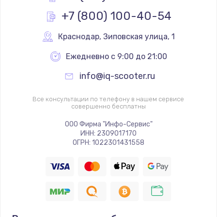
Заказать
+7 (800) 100-40-54
Чистка от пыли
Краснодар
,
 Зиповская улица, 1
от 990 руб.
Ежедневно с 9:00 до 21:00
Заказать
info@iq-scooter.ru
Настройка Wi-Fi
Все консультации по телефону в нашем сервисе
от 1060 руб.
совершенно бесплатны
Заказать
ООО Фирма "Инфо-Сервис"
ИНН: 2309017170
Восстановление данных
ОГРН: 1022301431558
от 990 руб.
Заказать
Настройка ОС
от 1090 руб.