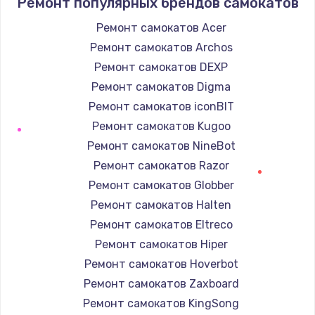
Ремонт популярных брендов самокатов
Заказать
Ремонт самокатов Acer
Ремонт самокатов Archos
Настройка BIOS
Ремонт самокатов DEXP
от 930 руб.
Ремонт самокатов Digma
Заказать
Ремонт самокатов iconBIT
Замена SSD
Ремонт самокатов Kugoo
от 990 руб.
Ремонт самокатов NineBot
Ремонт самокатов Razor
Заказать
Ремонт самокатов Globber
Установка драйверов
Ремонт самокатов Halten
от 725 руб.
Ремонт самокатов Eltreco
Ремонт самокатов Hiper
Заказать
Ремонт самокатов Hoverbot
Замена HDMI
Ремонт самокатов Zaxboard
от 600 руб.
Ремонт самокатов KingSong