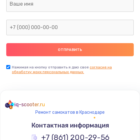
Заказать
Замена видеокарты
от 1600 руб.
Заказать
Замена термопасты
от 995 руб.
Нажимая на кнопку отправить я даю свое
согласие на
обработку моих персональных данных.
Заказать
Замена системы охлаждения
от 1500 руб.
iq-scooter.ru
Заказать
Ремонт самокатов в Краснодаре
Контактная информация
Ремонт подсветки
+7 (861) 200-29-56
от 1200 руб.