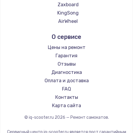
Заказать
Zaxboard
KingSong
Замена микрофона
AirWheel
от 1050 руб.
Midway by Yamato
Заказать
О сервисе
Hunter
Shorner
Цены на ремонт
Замена вебкамеры
Joyor
Гарантия
от 1240 руб.
Minimotors
Отзывы
Заказать
Bork
Диагностика
Segway
Оплата и доставка
Ремонт разъема питания
KIRIN
FAQ
от 745 руб.
Контакты
Заказать
Карта сайта
Замена южного моста
© iq-scooter.ru
2026
— Ремонт самокатов.
от 2600 руб.
Сервисный центр iq-scooter.ru является пост гарантийным