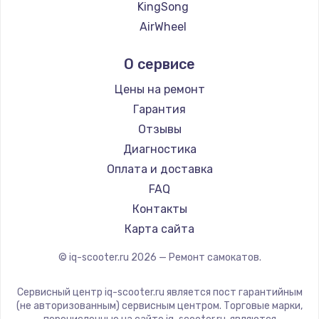
KingSong
AirWheel
Midway by Yamato
О сервисе
Hunter
Shorner
Цены на ремонт
Joyor
Гарантия
Minimotors
Отзывы
Bork
Диагностика
Segway
Оплата и доставка
KIRIN
FAQ
Контакты
Карта сайта
© iq-scooter.ru
2026
— Ремонт самокатов.
Сервисный центр iq-scooter.ru является пост гарантийным
(не авторизованным) сервисным центром. Торговые марки,