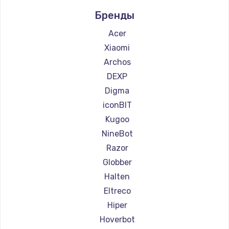
Ремонт самокатов Midway by Yamato
Бренды
Ремонт самокатов Hunter
Ремонт самокатов Shorner
Acer
Ремонт самокатов Joyor
Xiaomi
Ремонт самокатов Minimotors
Archos
Ремонт самокатов Bork
DEXP
Ремонт самокатов Segway
Digma
Ремонт самокатов KIRIN
iconBIT
Kugoo
NineBot
Razor
Globber
Halten
Eltreco
Hiper
Hoverbot