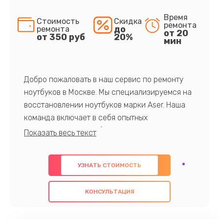
Время
Стоимость
Скидка
ремонта
до
ремонта
от 20
от 350 руб
20%
мин
Добро пожаловать в наш сервис по ремонту
ноутбуков в Москве. Мы специализируемся на
восстановлении ноутбуков марки Aser. Наша
команда включает в себя опытных
профессионалов с обширными знаниями и
многолетним опытом в данной области. Мы
предлагаем быстрый и качественный ремонт с
УЗНАТЬ СТОИМОСТЬ
использованием оригинальных компонентов, а
также гарантируем качество всех
КОНСУЛЬТАЦИЯ
проведенных работ. Наша цель - предоставить
клиентам надежное и профессиональное