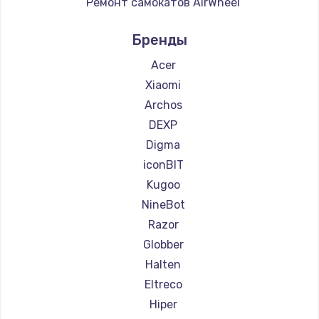
Ремонт самокатов AirWheel
Ремонт самокатов Midway by Yamato
Бренды
Ремонт самокатов Hunter
Ремонт самокатов Shorner
Acer
Ремонт самокатов Joyor
Xiaomi
Ремонт самокатов Minimotors
Archos
Ремонт самокатов Bork
DEXP
Ремонт самокатов Segway
Digma
Ремонт самокатов KIRIN
iconBIT
Kugoo
NineBot
Razor
Globber
Halten
Eltreco
Hiper