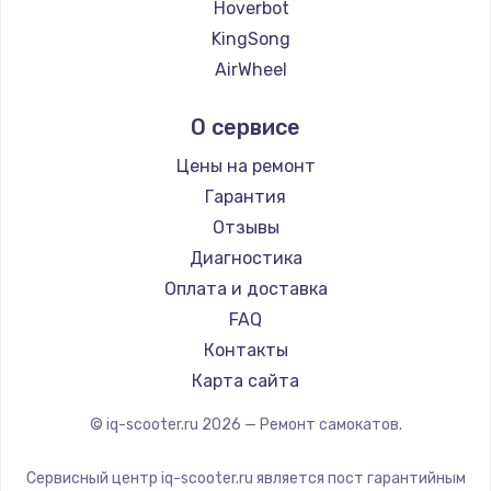
Hoverbot
KingSong
AirWheel
Midway by Yamato
О сервисе
Hunter
Shorner
Цены на ремонт
Joyor
Гарантия
Minimotors
Отзывы
Bork
Диагностика
Segway
Оплата и доставка
KIRIN
FAQ
Контакты
Карта сайта
© iq-scooter.ru
2026
— Ремонт самокатов.
Сервисный центр iq-scooter.ru является пост гарантийным