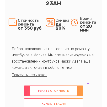
23AH
Время
Стоимость
Скидка
ремонта
до
ремонта
от 20
от 350 руб
20%
мин
Добро пожаловать в наш сервис по ремонту
ноутбуков в Москве. Мы специализируемся на
восстановлении ноутбуков марки Aser. Наша
команда включает в себя опытных
профессионалов с обширными знаниями и
многолетним опытом в данной области. Мы
предлагаем быстрый и качественный ремонт с
УЗНАТЬ СТОИМОСТЬ
использованием оригинальных компонентов, а
также гарантируем качество всех
КОНСУЛЬТАЦИЯ
проведенных работ. Наша цель - предоставить