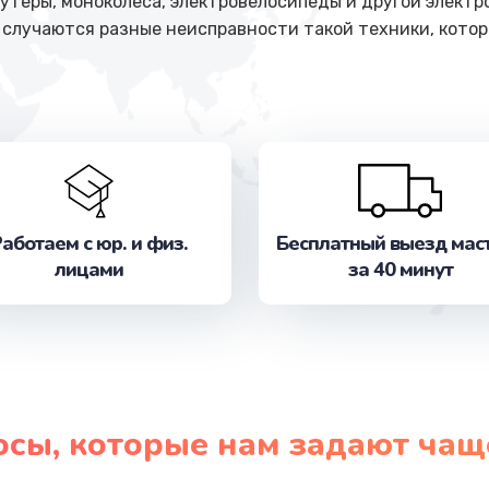
кутеры, моноколеса, электровелосипеды и другой электр
 случаются разные неисправности такой техники, кото
аботаем с юр. и физ.
Бесплатный выезд мас
лицами
за 40 минут
осы, которые нам задают чащ