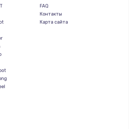
IT
FAQ
Контакты
ot
Карта сайта
er
n
o
bot
ong
eel
y by Yamato
r
er
otors