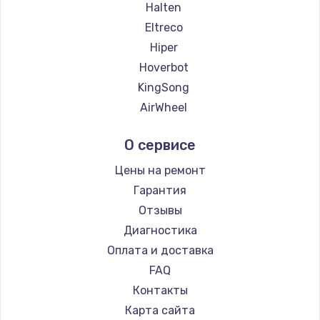
Замена температурного датчика
Halten
2500 руб.
Eltreco
Hiper
Заказать
Hoverbot
Замена электроконфорки
KingSong
1300 руб.
AirWheel
Midway by Yamato
Заказать
О сервисе
Hunter
Техобслуживание
Shorner
Цены на ремонт
900 руб.
Joyor
Гарантия
Minimotors
Заказать
Отзывы
Bork
Диагностика
Установка / подключение / демонтаж
Segway
Оплата и доставка
1300 руб.
KIRIN
FAQ
Заказать
Контакты
Карта сайта