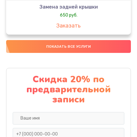
Замена задней крышки
650 руб.
Заказать
Замена аккумулятора
ПОКАЗАТЬ ВСЕ УСЛУГИ
4000 руб.
Заказать
Замена материнской платы
Скидка 20% по
1100 руб.
предварительной
Заказать
записи
Замена масла
750 руб.
Заказать