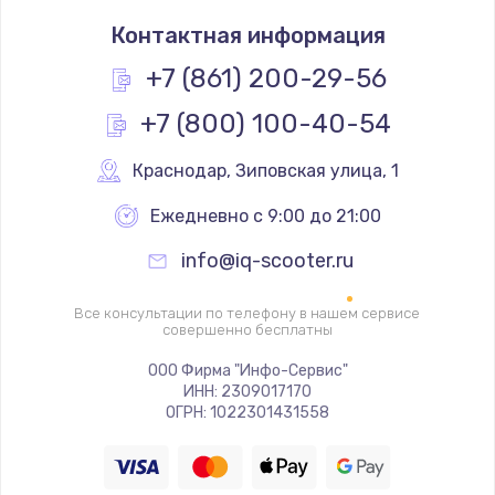
Замена термостата
Контактная информация
1200 руб.
Заказать
+7 (861) 200-29-56
+7 (800) 100-40-54
Замена реле
1000 руб.
Краснодар
,
 Зиповская улица, 1
Заказать
Ежедневно с 9:00 до 21:00
Замена термопредохранителя
info@iq-scooter.ru
700 руб.
Заказать
Все консультации по телефону в нашем сервисе
совершенно бесплатны
Замена ТЭНа
ООО Фирма "Инфо-Сервис"
ИНН: 2309017170
2500 руб.
ОГРН: 1022301431558
Заказать
Замена шнура