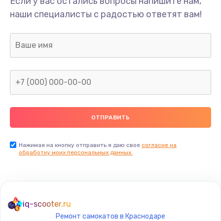
Если у вас остались вопросы напишите нам,
Замена/Pемонт карбюратора
наши специалисты с радостью ответят вам!
1300 руб.
Заказать
Ремонт капиллярной трубки
400 руб.
Заказать
Замена блока питания
1000 руб.
Заказать
Нажимая на кнопку отправить я даю свое
согласие на
обработку моих персональных данных.
Прошивка / разблокировка
900 руб.
Заказать
iq-scooter.ru
Ремонт самокатов в Краснодаре