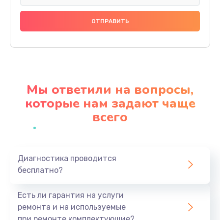
Замена праймера
1000 руб.
Заказать
Ремонт материнской платы
4500 руб.
Мы ответили на вопросы,
Заказать
которые нам задают чаще
всего
Профилактическая чистка
1000 руб.
Заказать
Диагностика проводится
бесплатно?
Прошивка BIOS
1920 руб.
Есть ли гарантия на услуги
Заказать
ремонта и на используемые
при ремонте комплектующие?