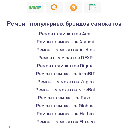
1400 руб.
Заказать
Ремонт популярных брендов самокатов
Замена / ремонт электронного модуля
Ремонт самокатов Acer
управления
Ремонт самокатов Xiaomi
600 руб.
Ремонт самокатов Archos
Заказать
Ремонт самокатов DEXP
Ремонт самокатов Digma
Замена конфорки
Ремонт самокатов iconBIT
1100 руб.
Ремонт самокатов Kugoo
Заказать
Ремонт самокатов NineBot
Ремонт самокатов Razor
Замена платы сенсора
Ремонт самокатов Globber
900 руб.
Ремонт самокатов Halten
Заказать
Ремонт самокатов Eltreco