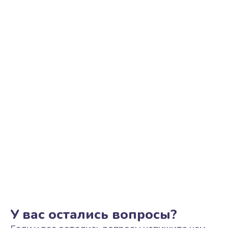
Ремонт цепи питания
2500 руб.
Заказать
Замена видеоадаптера (видеокарты)
1800 руб.
Заказать
Замена, перепайка чипа
1300 руб.
Заказать
Замена HDMI-разъема
650 руб.
Заказать
У вас остались вопросы?