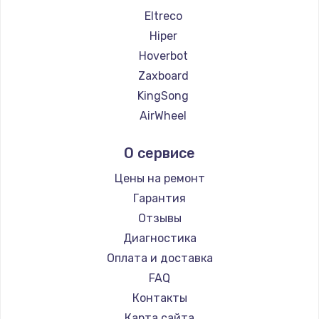
Eltreco
Hiper
Hoverbot
Zaxboard
KingSong
AirWheel
Midway by Yamato
О сервисе
Hunter
Shorner
Цены на ремонт
Joyor
Гарантия
Minimotors
Отзывы
Bork
Диагностика
Segway
Оплата и доставка
KIRIN
FAQ
Контакты
Карта сайта