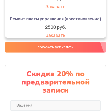
Заказать
Ремонт платы управления (восстановление)
2500 руб.
Заказать
Восстановление разъемов питания
ПОКАЗАТЬ ВСЕ УСЛУГИ
400 руб.
Заказать
Скидка 20% по
Замена корпуса
предварительной
900 руб.
записи
Заказать
Восстановление после попадания влаги