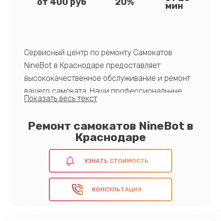
от 400 руб
20%
мин
Сервисный центр по ремонту Самокатов
NineBot в Краснодаре предоставляет
высококачественное обслуживание и ремонт
вашего самоката. Наши профессиональные
мастера оперативно проведу диагностику и
восстановят ваш транспорт, используя
Ремонт самокатов NineBot в
оригинальные комплектующие.
Краснодаре
УЗНАТЬ СТОИМОСТЬ
Доверьте нам свой NineBot, и мы вернем его к
жизни!
КОНСУЛЬТАЦИЯ