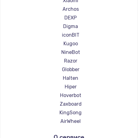
Xiaomi
Ремонт самокатов Minimotors
Archos
Ремонт самокатов Bork
DEXP
Ремонт самокатов Segway
Digma
Ремонт самокатов KIRIN
iconBIT
Kugoo
NineBot
Razor
Globber
Halten
Hiper
Hoverbot
Zaxboard
KingSong
AirWheel
Midway by Yamato
О сервисе