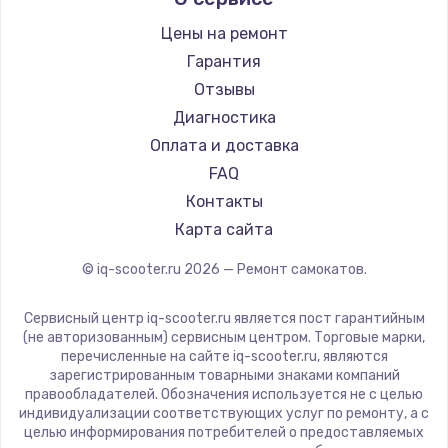
Hunter
Shorner
Цены на ремонт
Joyor
Гарантия
Minimotors
Отзывы
Bork
Диагностика
Segway
Оплата и доставка
KIRIN
FAQ
Контакты
Карта сайта
© iq-scooter.ru
2026
— Ремонт самокатов.
Сервисный центр iq-scooter.ru является пост гарантийным
(не авторизованным) сервисным центром. Торговые марки,
перечисленные на сайте iq-scooter.ru, являются
зарегистрированным товарными знаками компаний
правообладателей. Обозначения используется не с целью
индивидуализации соответствующих услуг по ремонту, а с
целью информирования потребителей о предоставляемых