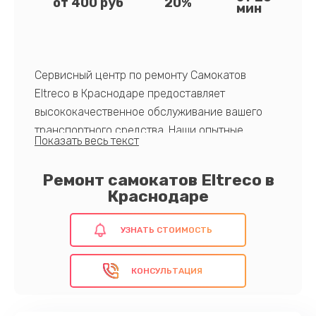
от 400 руб
20%
мин
Сервисный центр по ремонту Самокатов
Eltreco в Краснодаре предоставляет
высококачественное обслуживание вашего
транспортного средства. Наши опытные
мастера быстро и надежно восстановят
самокат, обеспечивая безопасность и долгий
Ремонт самокатов Eltreco в
срок службы.
Краснодаре
УЗНАТЬ СТОИМОСТЬ
Доверьте нам свой самокат и наслаждайтесь
комфортной и безопасной поездкой каждый
КОНСУЛЬТАЦИЯ
день!