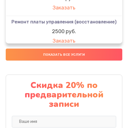
Заказать
Ремонт платы управления (восстановление)
2500 руб.
Заказать
Восстановление разъемов питания
ПОКАЗАТЬ ВСЕ УСЛУГИ
400 руб.
Заказать
Скидка 20% по
Замена корпуса
предварительной
900 руб.
записи
Заказать
Восстановление после попадания влаги